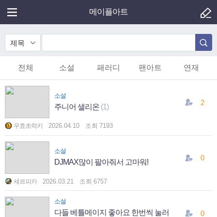
메이플아트
제목
전체
소설
패러디
팬아트
연재
소설
2
주니어 샐리온
(1)
우효초럭키
2026.04.10
조회
7193
소설
0
DJMAX많이 팔아줘서 고마워!
셰르피카
2026.03.21
조회
6757
소설
다들 베틀메이지 좋아요 한번씩 눌러
0