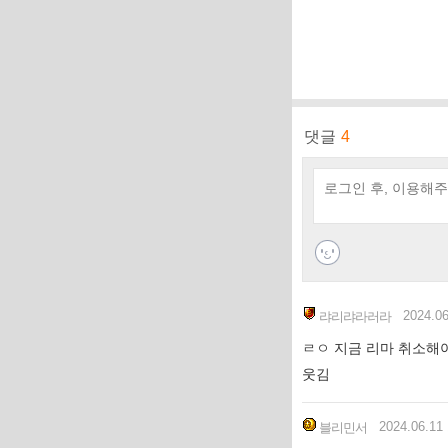
댓글
4
2024.0
랴리랴라러라
ㄹㅇ 지금 리마 취소해
웃김
2024.06.11
블리민서