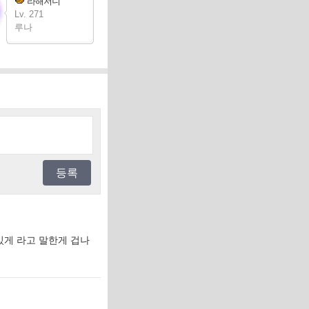
라해저니
Lv. 271
루나
등록
게 라고 말한게 겁나