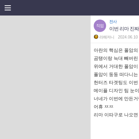
전사
직업
이번 리마 진짜
라해저니
2024.06.10
아란의 핵심은 폴암의
곰탱이랑 늑대 빼버린
위에서 거대한 폴암이
폴암이 둥둥 떠다니는
헌터즈 타겟팅도 이번
메이플 디자인 팀 눈
너네가 이번에 만든거
어휴 ㅉㅉ
리마 이따구로 나오면