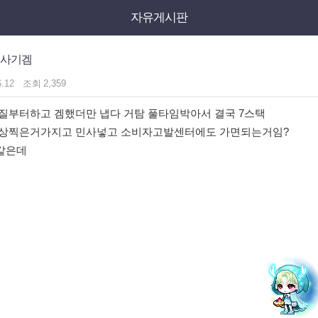
자유게시판
 사기겜
6.12
조회
2,359
질부터하고 겜했더만 냅다 거탐 풀타임박아서 결국 7스택
영상찍은거가지고 민사넣고 소비자고발센터에도 가면되는거임?
같은데