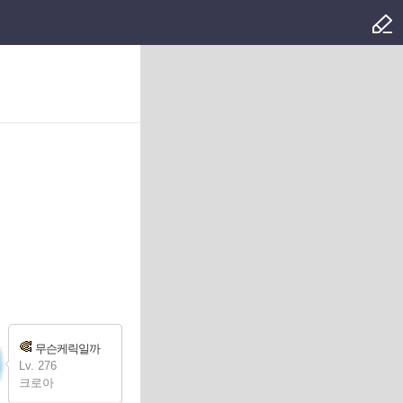
무슨케릭일까
Lv. 276
크로아