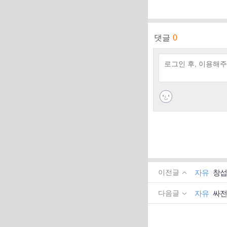
댓글
0
자유
창섭
이전글
자유
싸전
다음글