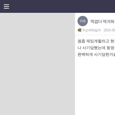
자유
역겹다 역겨워
무슨케릭일까
2024.0
겜좀 재밌게할라고 현
나 사기당했는데 동
완벽하게 사기당한거