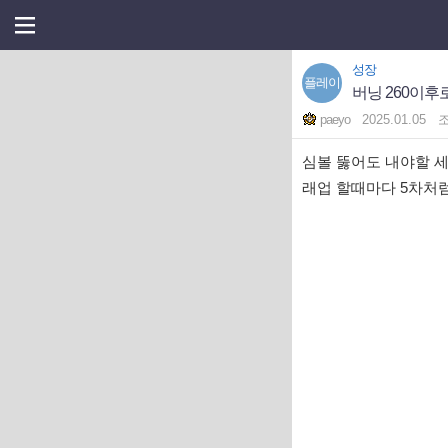
성장
플레이
버닝 260이후
paeyo
2025.01.05
심볼 뚫어도 내야할 세
래업 할때마다 5차처럼