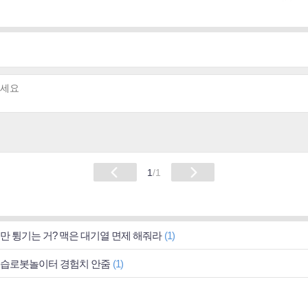
1
/1
만 튕기는 거? 맥은 대기열 면제 해줘라
(1)
습로봇놀이터 경험치 안줌
(1)