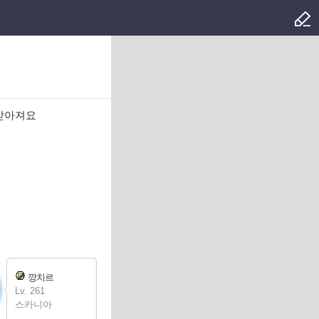
안받아져요
깡치르
Lv. 261
스카니아