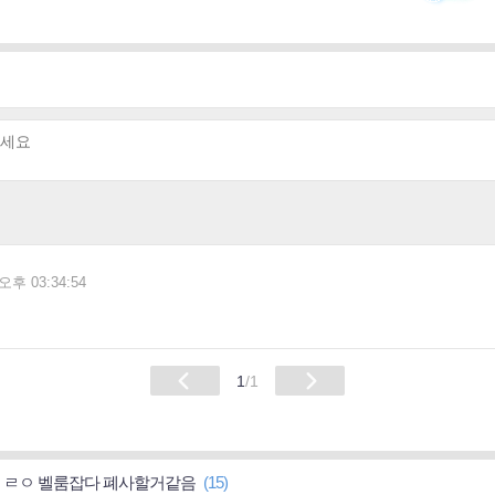
 오후 03:34:54
1
/1
 ㄹㅇ 벨룸잡다 폐사할거같음
(15)