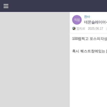
전사
직업
데몬슬레이어 
깡치르
2025.06.17
100렙찍고 포스의각
혹시 퀘스트창에있는 