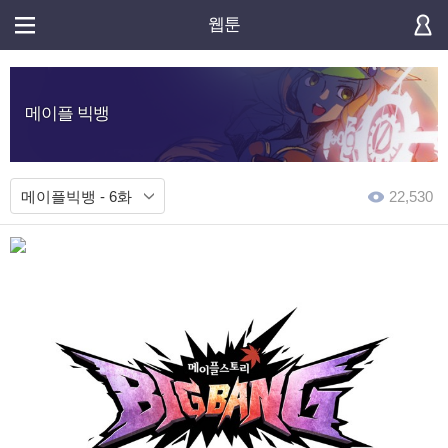
웹툰
메이플 빅뱅
메이플빅뱅 - 6화
22,530