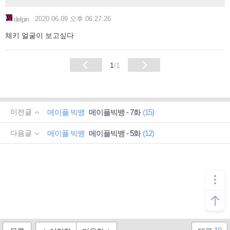
2020.06.09 오후 06:27:26
deIpin
체키 얼굴이 보고싶다
1
/1
메이플 빅뱅
메이플빅뱅 - 7화
(15)
이전글
메이플 빅뱅
메이플빅뱅 - 5화
(12)
다음글