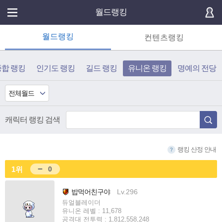
월드랭킹
월드랭킹
컨텐츠랭킹
종합 랭킹
인기도 랭킹
길드 랭킹
유니온 랭킹
명예의 전당
전체월드
캐릭터 랭킹 검색
랭킹 산정 안내
1위
0
밥먹어친구야
Lv.296
듀얼블레이더
유니온 레벨 : 11,678
공격대 전투력 : 1,812,558,248