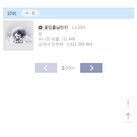
10위
0
꽃잎흩날린자
Lv.293
렌
유니온 레벨 : 11,449
공격대 전투력 : 1,611,369,864
1
/200+