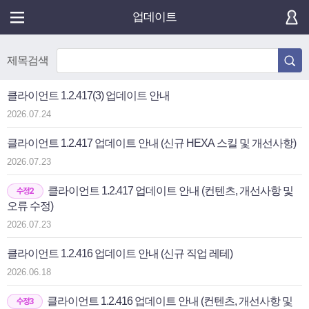
업데이트
제목검색
클라이언트 1.2.417(3) 업데이트 안내
2026.07.24
클라이언트 1.2.417 업데이트 안내 (신규 HEXA 스킬 및 개선사항)
2026.07.23
클라이언트 1.2.417 업데이트 안내 (컨텐츠, 개선사항 및
수정2
오류 수정)
2026.07.23
클라이언트 1.2.416 업데이트 안내 (신규 직업 레테)
2026.06.18
클라이언트 1.2.416 업데이트 안내 (컨텐츠, 개선사항 및
수정3