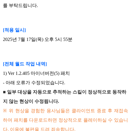
를 부탁드립니다
.
[
적용 일시
]
2025
년
7
월
17
일
(
목
)
오후 5
시 55
분
[
전체 월드 작업 내역
]
1) Ver 1.2.405
마이너버전
(5)
패치
-
아래 오류가 수정되었습니다
.
■
일부 대상을 자동으로 추적하는 스킬이 정상적으로 동작하
지 않는 현상이 수정됩니다.
※
위 현상을 경험한 용사님들은 클라이언트 종료 후 재접속
하여 패치를 다운로드하면 정상적으로 플레이하실 수 있습니
다
.
이용에 불편을 드려 죄송합니다
.