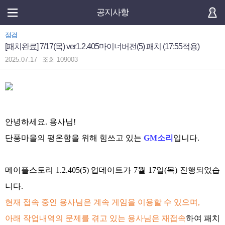
공지사항
점검
[패치완료] 7/17(목) ver1.2.405마이너버전(5) 패치 (17:55적용)
2025.07.17
조회
109003
안녕하세요
.
용사님
!
단풍마을의 평온함을 위해 힘쓰고 있는
GM
소리
입니다
.
메이플스토리
1.2.405(5)
업데이트가
7
월
17
일
(
목
)
진행되었습
니다
.
현재 접속 중인 용사님은 계속 게임을 이용할 수 있으며
,
아래 작업내역의 문제를 겪고 있는 용사님은 재접속
하여 패치